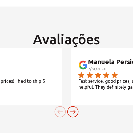
PROCURAR
Avaliações
Procura uma alternativa?
PESQUISE ENTRE OS CENTROS EM PORTUGAL
Manuela Persi
7/31/2024
Também pode
abrir um Centro MBE
na sua cidade
rices! I had to ship 5
Fast service, good prices,
helpful. They definitely ga