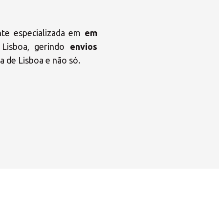
nte especializada em
em
 Lisboa, gerindo
envios
a de Lisboa e não só.
×
uções MBE