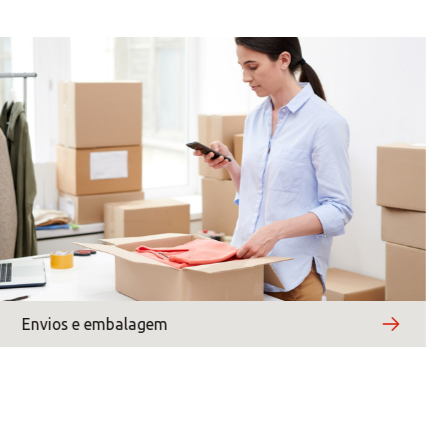
×
Africa
×
Americas
×
Asia/Pacific
Envios e embalagem
Central Asia
Europe