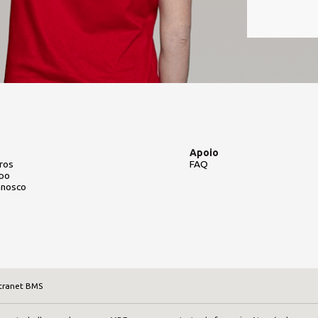
Apoio
ros
FAQ
upo
nnosco
tranet BMS