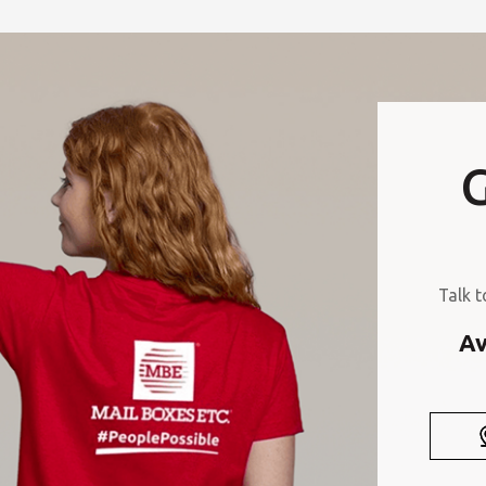
G
Talk t
Av