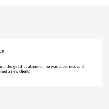
ROW
co
 and the girl that attended me was super nice and
ined a new client!