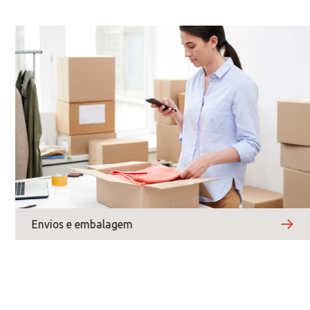
segunda-feira
terça-feira
quarta-feira
Envios e embalagem
quinta-feira
sexta-feira
sábado
domingo