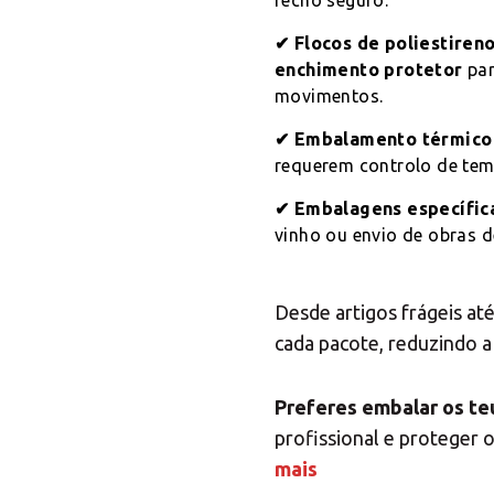
fecho seguro.
Escolha 
✔ Flocos de poliestiren
enchimento protetor
par
movimentos.
✔ Embalamento térmico
requerem controlo de tem
✔ Embalagens específic
vinho ou envio de obras de
Desde artigos frágeis a
cada pacote, reduzindo a
Preferes embalar os te
profissional e proteger
mais