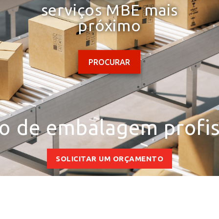
serviços MBE mais
próximo
PROCURAR
ço de embalagem profis
SOLICITAR UM ORÇAMENTO