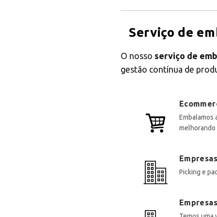
Serviço de e
O nosso
serviço de em
gestão contínua de prod
Ecommerce
Embalamos as
melhorando 
Empresas
Picking e pac
Empresas 
Temos uma va