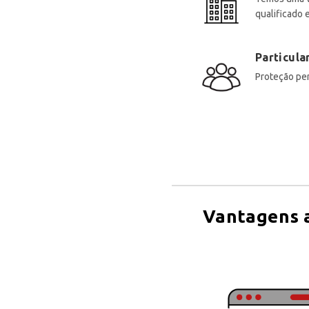
qualificado 
Particula
Proteção per
Vantagens a