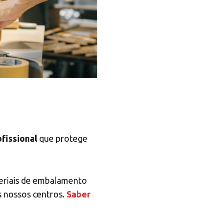
×
uções MBE
×
Africa
fissional
que protege
Americas
riais de embalamento
s nossos centros.
Saber
Asia/Pacific