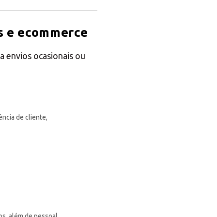
Central Asia
s e ecommerce
Europe
ra envios ocasionais ou
ROW
ncia de cliente,
os, além de pessoal