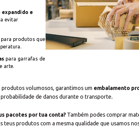
o seu Centro de Sol
o expandido e
a evitar
para produtos que
peratura.
Seleccione o país
as
para garrafas de
 arte.
té produtos volumosos, garantimos um
embalamento pro
 probabilidade de danos durante o transporte.
us pacotes por tua conta?
Também podes comprar mate
 os teus produtos com a mesma qualidade que usamos no