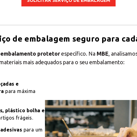
SOLICITAR SERVIÇO DE EMBALAGEM
iço de embalagem seguro para cad
m
embalamento protetor
específico. Na
MBE
, analisamos
 materiais mais adequados para o seu embalamento:
rçadas e
ra
para máxima
, plástico bolha e
rtigos frágeis.
 adesivas
para um