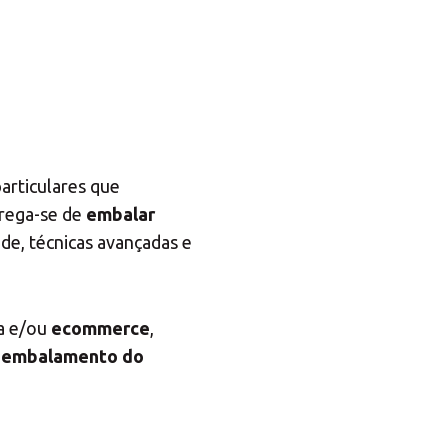
articulares que
rrega-se de
embalar
dade, técnicas avançadas e
a e/ou
ecommerce
,
o
embalamento do