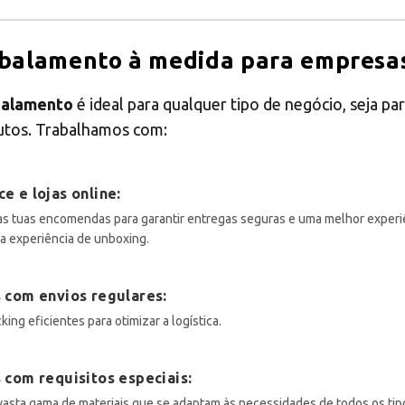
mbalamento à medida para empresa
Introduza o código postal ou a localidade
Presença MBE
balamento
é ideal para qualquer tipo de negócio, seja pa
utos. Trabalhamos com:
PROCURAR
 e lojas online:
 tuas encomendas para garantir entregas seguras e uma melhor experiê
a experiência de unboxing.
Procura uma alternativa?
PESQUISE ENTRE OS CENTROS EM PORTUGAL
 com envios regulares:
king eficientes para otimizar a logística.
Também pode
abrir um Centro MBE
na sua cidade
com requisitos especiais:
sta gama de materiais que se adaptam às necessidades de todos os tip