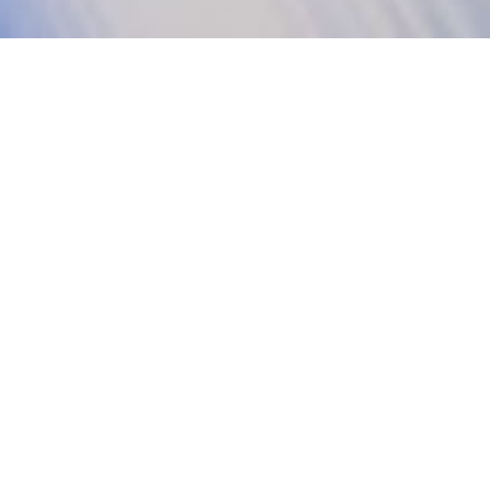
Serviços Profissionais de Impressão
Digital
Serviços de Impressão Digital
Impressão em Grande Formato
Oferecemos impressão de alta resolução em
grandes formatos para publicidade exterior, eventos
e decoração de interiores. Utilizamos tecnologia de
ponta para garantir cores vibrantes e detalhes