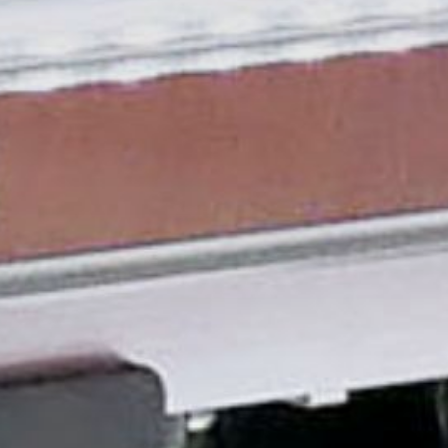
×
Escolha o seu
Centro de
Soluções MBE
×