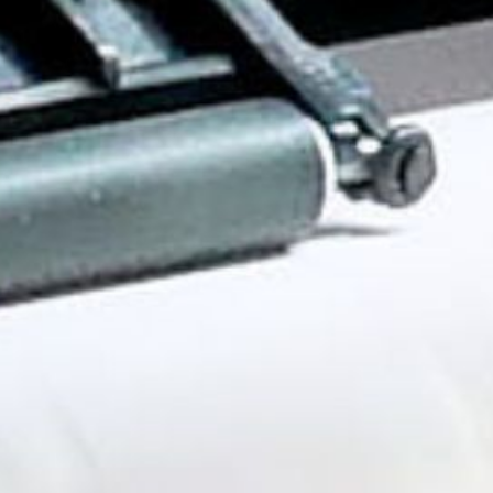
ROW
Procura uma alternativa?
PESQUISE ENTRE OS CENTROS EM
PORTUGAL
Também pode
abrir um Centro MBE
na sua
cidade