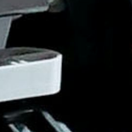
Seleccione o país
Africa
Americas
Asia/Pacific
Introduza o código postal ou a localidade
Central Asia
Europe
PROCURAR