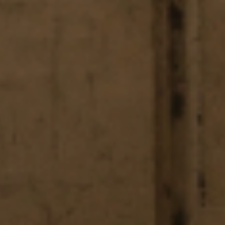
Soluções MBE
×
Seleccione o país
Africa
Americas
Asia/Pacific
Introduza o código postal ou a localidade
Central Asia