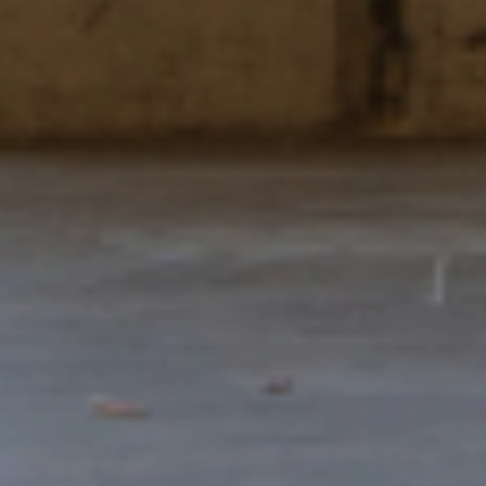
Europe
PROCURAR
ROW
Procura uma alternativa?
PESQUISE ENTRE OS CENTROS EM
PORTUGAL
Também pode
abrir um Centro MBE
na sua
cidade