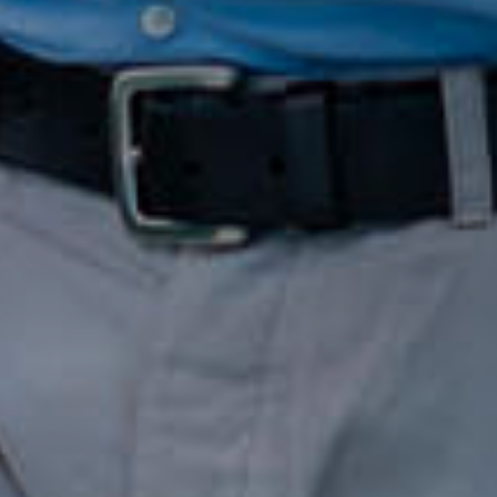
PESQUISE ENTRE OS CENTROS EM
PORTUGAL
Também pode
abrir um Centro MBE
na sua
cidade