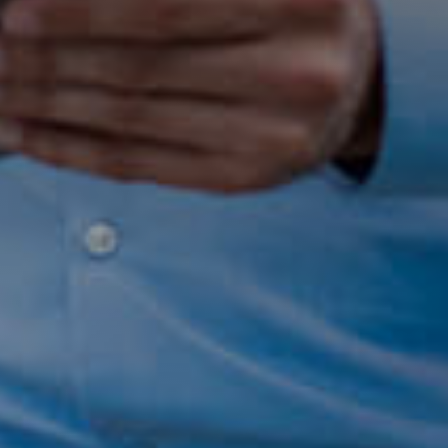
Africa
Americas
Asia/Pacific
Introduza o código postal ou a localidade
Central Asia
Europe
PROCURAR
ROW
Procura uma alternativa?