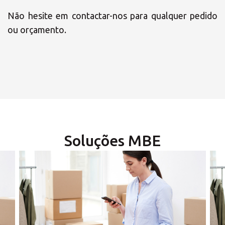
Não hesite em contactar-nos para qualquer pedido
ou orçamento.
×
Escolha o seu
Centro de
Soluções MBE
Soluções MBE
×
×
Horário de
Seleccione o país
funcionamento
Africa
×