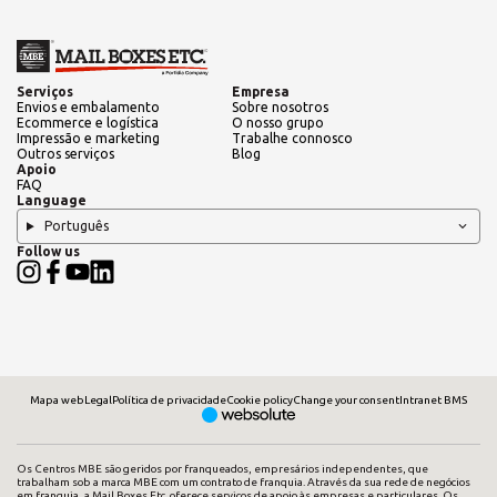
Serviços
Empresa
Envios e embalamento
Sobre nosotros
Ecommerce e logística
O nosso grupo
Impressão e marketing
Trabalhe connosco
Outros serviços
Blog
Apoio
FAQ
Language
Português
Follow us
Mapa web
Legal
Política de privacidade
Cookie policy
Change your consent
Intranet BMS
Os Centros MBE são geridos por franqueados, empresários independentes, que
trabalham sob a marca MBE com um contrato de franquia. Através da sua rede de negócios
em franquia, a Mail Boxes Etc. oferece serviços de apoio às empresas e particulares. Os