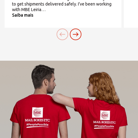
to get shipments delivered safely. I’ve been working
PORTUGAL
with MBE Leiria…
Saiba mais
Também pode
abrir um Centro MBE
na sua
cidade