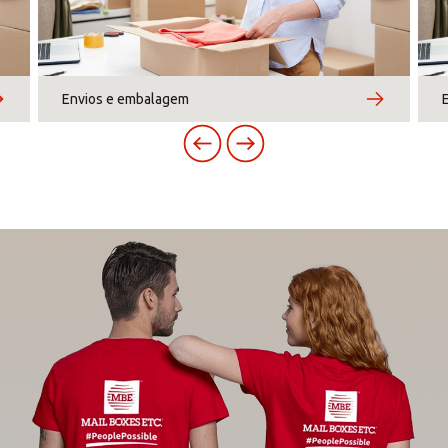
sexta-feira
Europe
09:00 - 13:00
14:00 - 18:00
sábado
PROCURAR
Envios e embalagem
-
-
ROW
domingo
-
-
Procura uma alternativa?
PESQUISE ENTRE OS CENTROS EM
PORTUGAL
Também pode
abrir um Centro MBE
na sua
cidade