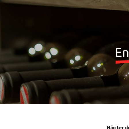
En
Escolha 
Não ter d