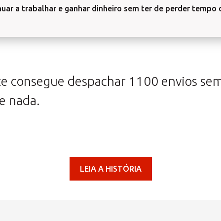
Procura uma alternativa?
nuar a trabalhar e ganhar dinheiro sem ter de perder tempo
PESQUISE ENTRE OS CENTROS EM PORTUGAL
Também pode
abrir um Centro MBE
na sua cidade
te consegue despachar 1100 envios sem
de nada.
LEIA A HISTÓRIA