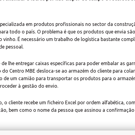
ecializada em produtos profissionais no sector da construç
 para todo o país. O problema é que os produtos que envia s
o vinho. É necessário um trabalho de logística bastante comp
de pessoal.
de lhe entregar caixas específicas para poder embalar as garr
do Centro MBE desloca-se ao armazém do cliente para colar 
Introduza o código postal ou a localidade
o de um camião para transportar os produtos para o armazém
proceder à gestão do envio.
Presença MBE
, o cliente recebe um ficheiro Excel por ordem alfabética, c
pção, bem como o nome da pessoa que assinou a confirmação 
PROCURAR