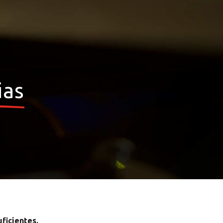
ias
×
uções MBE
×
ficientes.