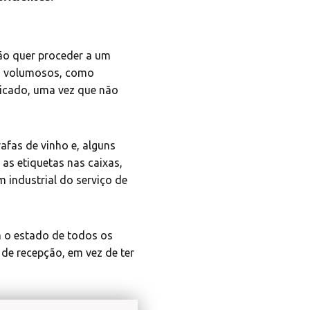
Africa
Americas
ão quer proceder a um
ão volumosos, como
licado, uma vez que não
Asia/Pacific
Central Asia
afas de vinho e, alguns
as etiquetas nas caixas,
 industrial do serviço de
Europe
om o estado de todos os
ROW
de recepção, em vez de ter