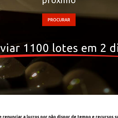
próximo
PROCURAR
viar 1100 lotes em 2 d
o seu Centro de Sol
Seleccione o país
e renunciar a lucros por não dispor de tempo e recursos su