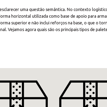
o seu Centro de Sol
esclarecer uma questão semântica. No contexto logístic
forma horizontal utilizada como base de apoio para arma
aforma superior e não inclui reforços na base, o que o t
onal. Vejamos agora quais são os principais tipos de pal
Seleccione o país