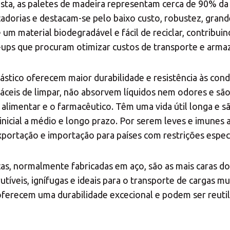
sta, as paletes de madeira representam cerca de 90% d
cadorias e destacam-se pelo baixo custo, robustez, grand
 um material biodegradável e fácil de reciclar, contribui
t-ups que procuram otimizar custos de transporte e arm
lástico oferecem maior durabilidade e resistência às co
ceis de limpar, não absorvem líquidos nem odores e são
alimentar e o farmacêutico. Têm uma vida útil longa e sã
icial a médio e longo prazo. Por serem leves e imunes a 
ortação e importação para países com restrições especí
cas, normalmente fabricadas em aço, são as mais caras 
utíveis, ignífugas e ideais para o transporte de cargas 
oferecem uma durabilidade excecional e podem ser reuti