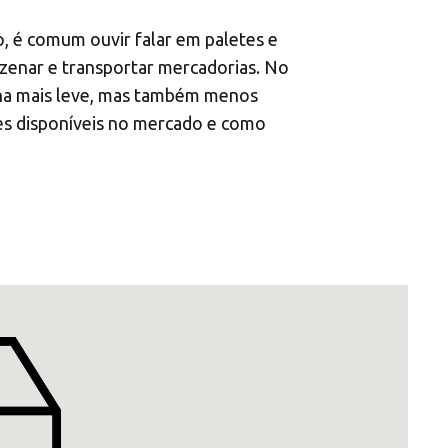
×
uções MBE
o, é comum ouvir falar em paletes e
zenar e transportar mercadorias. No
orna mais leve, mas também menos
etes disponíveis no mercado e como
×
Africa
Americas
Asia/Pacific