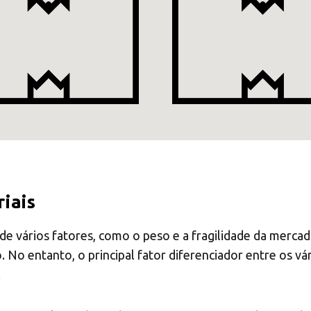
Introduza o código postal ou a localidade
Presença MBE
PROCURAR
Procura uma alternativa?
riais
PESQUISE ENTRE OS CENTROS EM PORTUGAL
 de vários fatores, como o peso e a fragilidade da mer
o entanto, o principal fator diferenciador entre os vári
Também pode
abrir um Centro MBE
na sua cidade
.