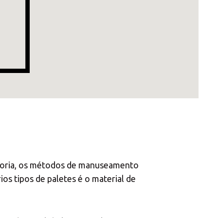
Central Asia
Europe
ROW
cadoria, os métodos de manuseamento
os tipos de paletes é o material de