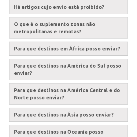
Há artigos cujo envio está proibido?
×
Seleccione o país
O que é o suplemento zonas não
metropolitanas e remotas?
Africa
Para que destinos em África posso enviar?
Para que destinos na América do Sul posso
Americas
enviar?
Asia/Pacific
Para que destinos na América Central e do
Norte posso enviar?
Introduza o código postal ou a localidade
Central Asia
Para que destinos na Ásia posso enviar?
Europe
Para que destinos na Oceania posso