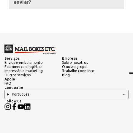
enviar?
PROCURAR
ROW
Procura uma alternativa?
PESQUISE ENTRE OS CENTROS EM
PORTUGAL
Serviços
Empresa
Envios e embalamento
Sobre nosotros
Ecommerce e logística
O nosso grupo
Impressão e marketing
Trabalhe connosco
Outros serviços
Blog
Também pode
abrir um Centro MBE
na sua
Apoio
cidade
FAQ
Language
Português
Follow us