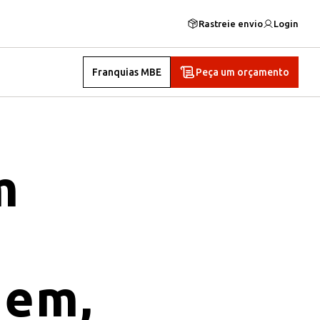
Rastreie envio
Login
Franquias MBE
Peça um orçamento
m
gem,