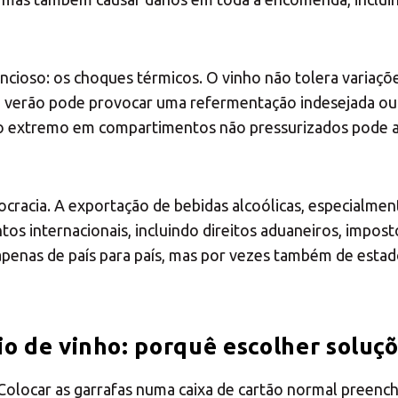
Introduza o código postal ou a localidade
lencioso: os choques térmicos. O vinho não tolera variaç
Presença MBE
o verão pode provocar uma refermentação indesejada ou 
frio extremo em compartimentos não pressurizados pode a
PROCURAR
ocracia. A exportação de bebidas alcoólicas, especialmen
s internacionais, incluindo direitos aduaneiros, imposto
Procura uma alternativa?
 apenas de país para país, mas por vezes também de est
PESQUISE ENTRE OS CENTROS EM PORTUGAL
 de vinho: porquê escolher soluçõ
Também pode
abrir um Centro MBE
na sua cidade
olocar as garrafas numa caixa de cartão normal preenchi