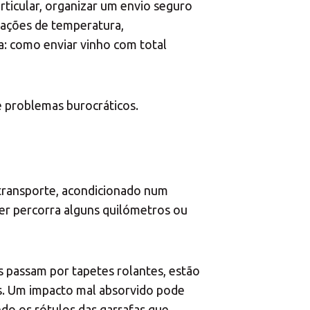
×
uções MBE
rticular, organizar um envio seguro
riações de temperatura,
: como enviar vinho com total
e problemas burocráticos.
×
Africa
transporte, acondicionado num
quer percorra alguns quilómetros ou
Americas
s passam por tapetes rolantes, estão
Asia/Pacific
ais. Um impacto mal absorvido pode
do os rótulos das garrafas que