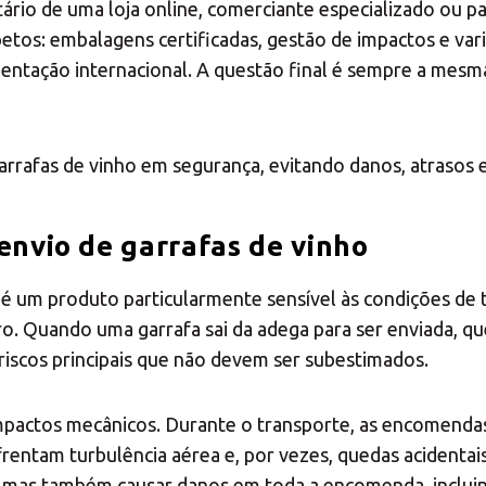
o seu Centro de Sol
ário de uma loja online, comerciante especializado ou pa
spetos: embalagens certificadas, gestão de impactos e va
ntação internacional. A questão final é sempre a mesma
arrafas de vinho em segurança, evitando danos, atrasos 
Seleccione o país
 envio de garrafas de vinho
 um produto particularmente sensível às condições de 
idro. Quando uma garrafa sai da adega para ser enviada, 
 riscos principais que não devem ser subestimados.
impactos mecânicos. Durante o transporte, as encomenda
enfrentam turbulência aérea e, por vezes, quedas acident
a, mas também causar danos em toda a encomenda, incluin