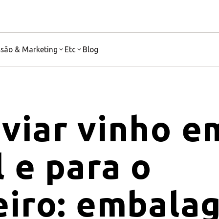
ssão & Marketing
Etc
Blog
viar vinho e
 e para o
eiro: embala