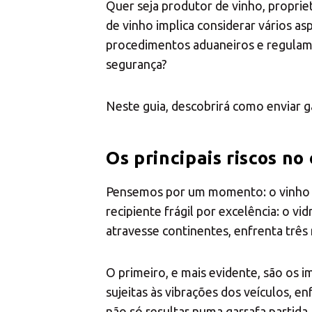
Escolha 
Quer seja produtor de vinho, propriet
de vinho implica considerar vários a
procedimentos aduaneiros e regulame
segurança?
Neste guia, descobrirá como enviar g
Os principais riscos no
Pensemos por um momento: o vinho é
recipiente frágil por excelência: o v
atravesse continentes, enfrenta três
O primeiro, e mais evidente, são os 
sujeitas às vibrações dos veículos, 
não só resultar numa garrafa partid