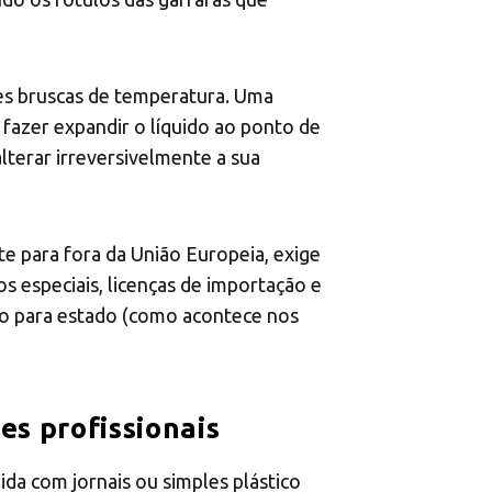
Central Asia
ões bruscas de temperatura. Uma
Europe
fazer expandir o líquido ao ponto de
lterar irreversivelmente a sua
ROW
te para fora da União Europeia, exige
s especiais, licenças de importação e
ado para estado (como acontece nos
es profissionais
da com jornais ou simples plástico